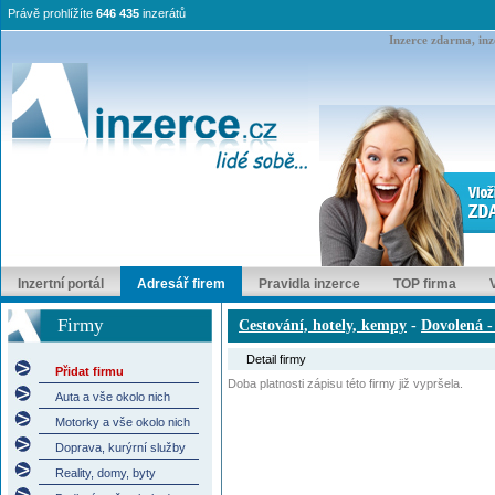
Právě prohlížíte
646 435
inzerátů
Inzerce zdarma, inze
Inzertní portál
Adresář firem
Pravidla inzerce
TOP firma
Firmy
Cestování, hotely, kempy
-
Dovolená -
Detail firmy
Přidat firmu
Doba platnosti zápisu této firmy již vypršela.
Auta a vše okolo nich
Motorky a vše okolo nich
Doprava, kurýrní služby
Reality, domy, byty