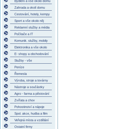
Bydlení a vše okolo domu
Zahrada a okolí domu
Cestování, hotely, kempy
Sport a vše okolo něj
Reklamní služby a média
Počítače a IT
Komunik. služby, mobily
Elektronika a vše okolo
E- shopy a obchodování
Služby - vše
Peníze
Řemesla
Výroba, stroje a továrny
Nástroje a součástky
Agro - farma a pěstování
Zvířata a chov
Pohostinství a nápoje
Spol. akce, hudba a film
Veřejná místa a vzdělání
Ostatní firmy