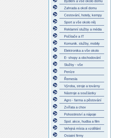
Bydlení a vše okolo domu
Zahrada a okolí domu
Cestování, hotely, kempy
Sport a vše okolo něj
Reklamní služby a média
Počítače a IT
Komunik. služby, mobily
Elektronika a vše okolo
E- shopy a obchodování
Služby - vše
Peníze
Řemesla
Výroba, stroje a továrny
Nástroje a součástky
Agro - farma a pěstování
Zvířata a chov
Pohostinství a nápoje
Spol. akce, hudba a film
Veřejná místa a vzdělání
Ostatní firmy