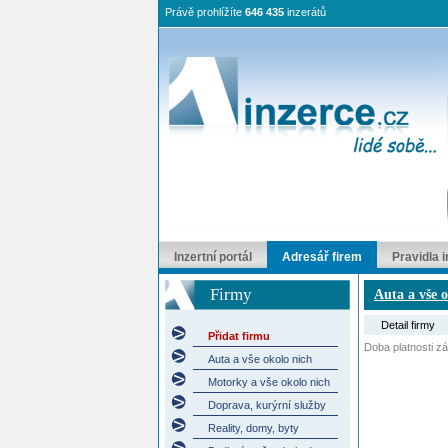
Právě prohlížíte
646 435
inzerátů
Inzertní portál
Adresář firem
Pravidla 
Firmy
Auta a vše 
Detail firmy
Přidat firmu
Doba platnosti záp
Auta a vše okolo nich
Motorky a vše okolo nich
Doprava, kurýrní služby
Reality, domy, byty