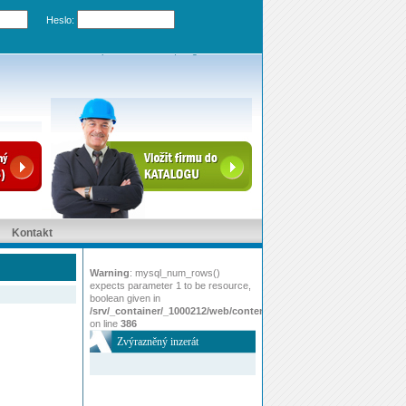
Heslo:
Zapomenuté heslo
|
Registrovat účet
Kontakt
Warning
: mysql_num_rows()
expects parameter 1 to be resource,
boolean given in
/srv/_container/_1000212/web/content/www/index.php
on line
386
Zvýrazněný inzerát