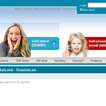
Login:
Inzerce zdarma, inzerce, bazar, inzeráty | 1inzerce.cz
inzerce
TOP firma
VIP účet
Novinky
Partneři
Podpora
okolo nich
-
Pronájem aut
isu této firmy již vypršela.