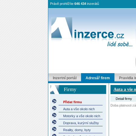
Právě prohlížíte
646 434
inzerátů
Inzertní portál
Adresář firem
Pravidla 
Firmy
Auta a vše 
Detail firmy
Přidat firmu
Doba platnosti záp
Auta a vše okolo nich
Motorky a vše okolo nich
Doprava, kurýrní služby
Reality, domy, byty