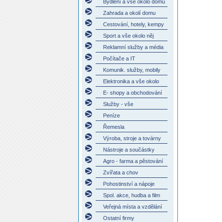
Bydlení a vše okolo domu
Zahrada a okolí domu
Cestování, hotely, kempy
Sport a vše okolo něj
Reklamní služby a média
Počítače a IT
Komunik. služby, mobily
Elektronika a vše okolo
E- shopy a obchodování
Služby - vše
Peníze
Řemesla
Výroba, stroje a továrny
Nástroje a součástky
Agro - farma a pěstování
Zvířata a chov
Pohostinství a nápoje
Spol. akce, hudba a film
Veřejná místa a vzdělání
Ostatní firmy