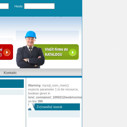
Heslo:
Zapomenuté heslo
|
Registrovat účet
Kontakt
Warning
: mysql_num_rows()
expects parameter 1 to be resource,
boolean given in
/srv/_container/_1000212/web/content/www/index.php
on line
386
Zvýrazněný inzerát