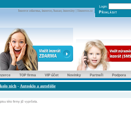
Login:
Inzerce zdarma, inzerce, bazar, inzeráty | 1inzerce.cz
inzerce
TOP firma
VIP účet
Novinky
Partneři
Podpora
okolo nich
-
Autosklo a autofólie
isu této firmy již vypršela.