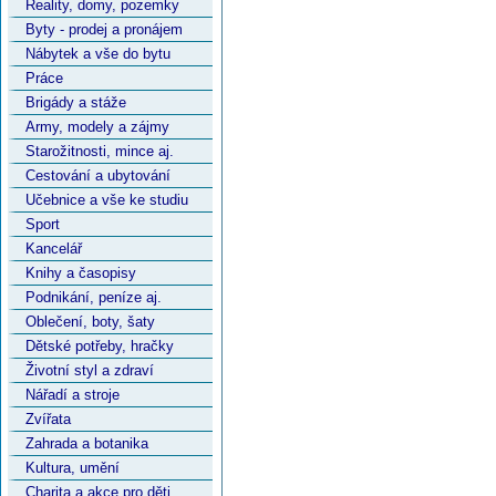
Reality, domy, pozemky
Byty - prodej a pronájem
Nábytek a vše do bytu
Práce
Brigády a stáže
Army, modely a zájmy
Starožitnosti, mince aj.
Cestování a ubytování
Učebnice a vše ke studiu
Sport
Kancelář
Knihy a časopisy
Podnikání, peníze aj.
Oblečení, boty, šaty
Dětské potřeby, hračky
Životní styl a zdraví
Nářadí a stroje
Zvířata
Zahrada a botanika
Kultura, umění
Charita a akce pro děti