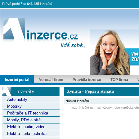
Právě prohlížíte
646 435
inzerátů
Inzertní portál
Adresář firem
Pravidla inzerce
TOP firma
Inzeráty
Zvířata
-
Pejsci a štěňata
Automobily
Náhled inzerátu
Motorky
Inzerát ještě není schválený nebo vypršela jeho
Počítače a IT technika
Mobily, PDA a sítě
Elektro - audio, video
Elektro - bílá technika