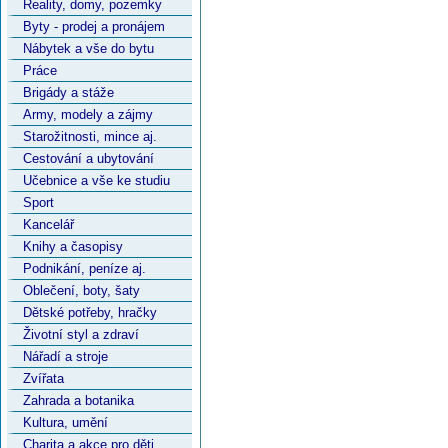
Reality, domy, pozemky
Byty - prodej a pronájem
Nábytek a vše do bytu
Práce
Brigády a stáže
Army, modely a zájmy
Starožitnosti, mince aj.
Cestování a ubytování
Učebnice a vše ke studiu
Sport
Kancelář
Knihy a časopisy
Podnikání, peníze aj.
Oblečení, boty, šaty
Dětské potřeby, hračky
Životní styl a zdraví
Nářadí a stroje
Zvířata
Zahrada a botanika
Kultura, umění
Charita a akce pro děti