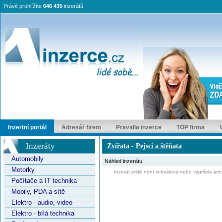
Právě prohlížíte
646 435
inzerátů
Inzertní portál
Adresář firem
Pravidla inzerce
TOP firma
Inzeráty
Zvířata
-
Pejsci a štěňata
Automobily
Náhled inzerátu
Motorky
Inzerát ještě není schválený nebo vypršela jeho
Počítače a IT technika
Mobily, PDA a sítě
Elektro - audio, video
Elektro - bílá technika