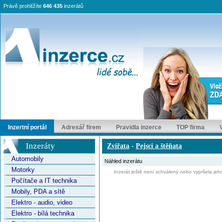
Právě prohlížíte
646 435
inzerátů
Inzertní portál
Adresář firem
Pravidla inzerce
TOP firma
Inzeráty
Zvířata
-
Pejsci a štěňata
Automobily
Náhled inzerátu
Motorky
Inzerát ještě není schválený nebo vypršela jeho
Počítače a IT technika
Mobily, PDA a sítě
Elektro - audio, video
Elektro - bílá technika