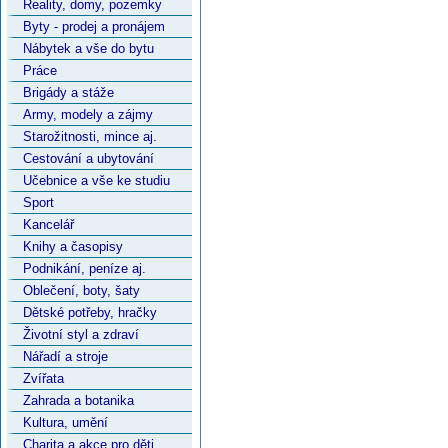
Reality, domy, pozemky
Byty - prodej a pronájem
Nábytek a vše do bytu
Práce
Brigády a stáže
Army, modely a zájmy
Starožitnosti, mince aj.
Cestování a ubytování
Učebnice a vše ke studiu
Sport
Kancelář
Knihy a časopisy
Podnikání, peníze aj.
Oblečení, boty, šaty
Dětské potřeby, hračky
Životní styl a zdraví
Nářadí a stroje
Zvířata
Zahrada a botanika
Kultura, umění
Charita a akce pro děti