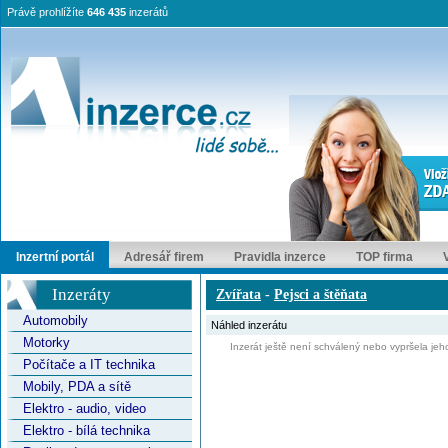
Právě prohlížíte
646 435
inzerátů
Inzertní portál
Adresář firem
Pravidla inzerce
TOP firma
Inzeráty
Zvířata
-
Pejsci a štěňata
Automobily
Náhled inzerátu
Motorky
Inzerát ještě není schválený nebo vypršela jeho
Počítače a IT technika
Mobily, PDA a sítě
Elektro - audio, video
Elektro - bílá technika