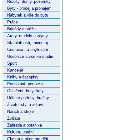
Reality, domy, pozemky
Byty - prodej a pronájem
Nábytek a vše do bytu
Práce
Brigády a stáže
Army, modely a zájmy
Starožitnosti, mince aj.
Cestování a ubytování
Učebnice a vše ke studiu
Sport
Kancelář
Knihy a časopisy
Podnikání, peníze aj.
Oblečení, boty, šaty
Dětské potřeby, hračky
Životní styl a zdraví
Nářadí a stroje
Zvířata
Zahrada a botanika
Kultura, umění
Charita a akce pro děti