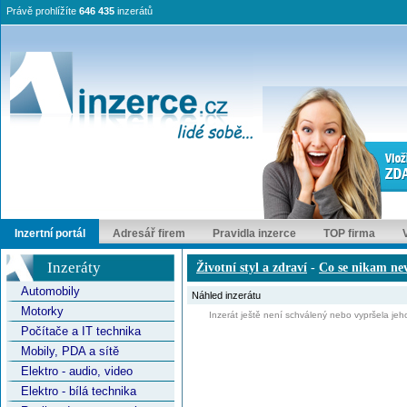
Právě prohlížíte
646 435
inzerátů
Inzertní portál
Adresář firem
Pravidla inzerce
TOP firma
Inzeráty
Životní styl a zdraví
-
Co se nikam nev
Automobily
Náhled inzerátu
Motorky
Inzerát ještě není schválený nebo vypršela jeho
Počítače a IT technika
Mobily, PDA a sítě
Elektro - audio, video
Elektro - bílá technika