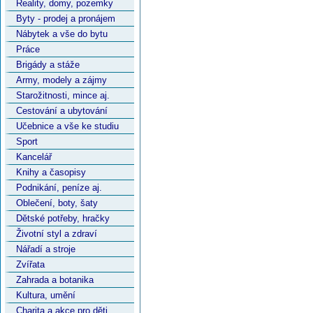
Reality, domy, pozemky
Byty - prodej a pronájem
Nábytek a vše do bytu
Práce
Brigády a stáže
Army, modely a zájmy
Starožitnosti, mince aj.
Cestování a ubytování
Učebnice a vše ke studiu
Sport
Kancelář
Knihy a časopisy
Podnikání, peníze aj.
Oblečení, boty, šaty
Dětské potřeby, hračky
Životní styl a zdraví
Nářadí a stroje
Zvířata
Zahrada a botanika
Kultura, umění
Charita a akce pro děti