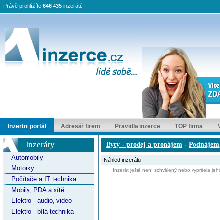
Právě prohlížíte
646 435
inzerátů
Inzertní portál
Adresář firem
Pravidla inzerce
TOP firma
Inzeráty
Byty - prodej a pronájem
-
Podnájem,
Automobily
Náhled inzerátu
Motorky
Inzerát ještě není schválený nebo vypršela jeho
Počítače a IT technika
Mobily, PDA a sítě
Elektro - audio, video
Elektro - bílá technika