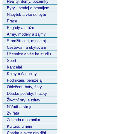
Reality, domy, pozemky
Byty - prodej a pronájem
Nábytek a vše do bytu
Práce
Brigády a stáže
Army, modely a zájmy
Starožitnosti, mince aj.
Cestování a ubytování
Učebnice a vše ke studiu
Sport
Kancelář
Knihy a časopisy
Podnikání, peníze aj.
Oblečení, boty, šaty
Dětské potřeby, hračky
Životní styl a zdraví
Nářadí a stroje
Zvířata
Zahrada a botanika
Kultura, umění
Charita a akce pro děti