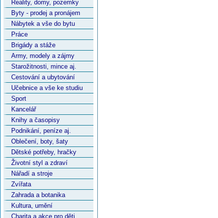
Reality, domy, pozemky
Byty - prodej a pronájem
Nábytek a vše do bytu
Práce
Brigády a stáže
Army, modely a zájmy
Starožitnosti, mince aj.
Cestování a ubytování
Učebnice a vše ke studiu
Sport
Kancelář
Knihy a časopisy
Podnikání, peníze aj.
Oblečení, boty, šaty
Dětské potřeby, hračky
Životní styl a zdraví
Nářadí a stroje
Zvířata
Zahrada a botanika
Kultura, umění
Charita a akce pro děti