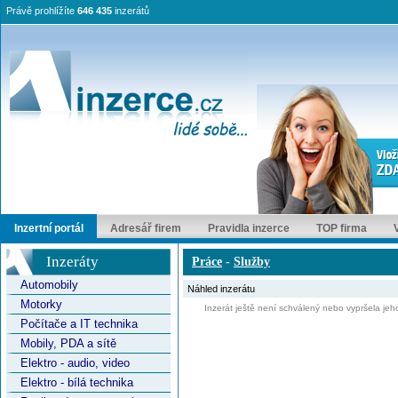
Právě prohlížíte
646 435
inzerátů
Inzertní portál
Adresář firem
Pravidla inzerce
TOP firma
Inzeráty
Práce
-
Služby
Automobily
Náhled inzerátu
Motorky
Inzerát ještě není schválený nebo vypršela jeho
Počítače a IT technika
Mobily, PDA a sítě
Elektro - audio, video
Elektro - bílá technika