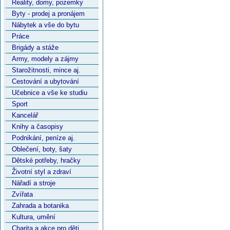
Reality, domy, pozemky
Byty - prodej a pronájem
Nábytek a vše do bytu
Práce
Brigády a stáže
Army, modely a zájmy
Starožitnosti, mince aj.
Cestování a ubytování
Učebnice a vše ke studiu
Sport
Kancelář
Knihy a časopisy
Podnikání, peníze aj.
Oblečení, boty, šaty
Dětské potřeby, hračky
Životní styl a zdraví
Nářadí a stroje
Zvířata
Zahrada a botanika
Kultura, umění
Charita a akce pro děti