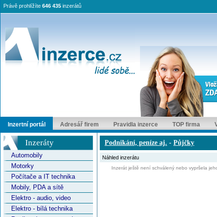
Právě prohlížíte
646 435
inzerátů
Inzertní portál
Adresář firem
Pravidla inzerce
TOP firma
Inzeráty
Podnikání, peníze aj.
-
Půjčky
Automobily
Náhled inzerátu
Motorky
Inzerát ještě není schválený nebo vypršela jeho
Počítače a IT technika
Mobily, PDA a sítě
Elektro - audio, video
Elektro - bílá technika