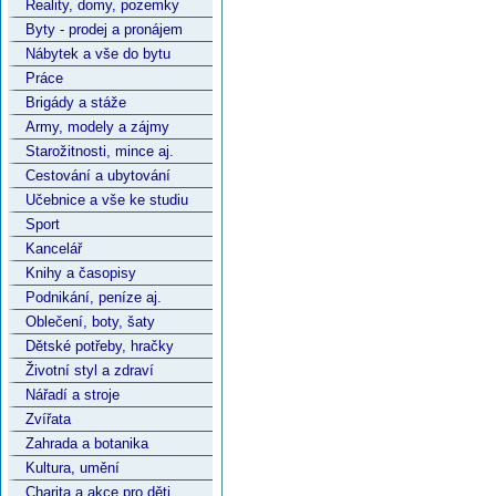
Reality, domy, pozemky
Byty - prodej a pronájem
Nábytek a vše do bytu
Práce
Brigády a stáže
Army, modely a zájmy
Starožitnosti, mince aj.
Cestování a ubytování
Učebnice a vše ke studiu
Sport
Kancelář
Knihy a časopisy
Podnikání, peníze aj.
Oblečení, boty, šaty
Dětské potřeby, hračky
Životní styl a zdraví
Nářadí a stroje
Zvířata
Zahrada a botanika
Kultura, umění
Charita a akce pro děti