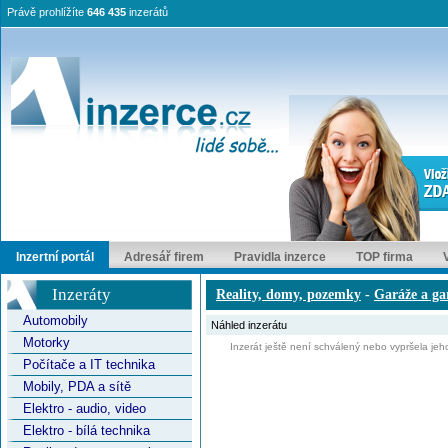
Právě prohlížíte
646 435
inzerátů
Inzertní portál
Adresář firem
Pravidla inzerce
TOP firma
Inzeráty
Reality, domy, pozemky
-
Garáže a ga
Automobily
Náhled inzerátu
Motorky
Inzerát ještě není schválený nebo vypršela jeho
Počítače a IT technika
Mobily, PDA a sítě
Elektro - audio, video
Elektro - bílá technika