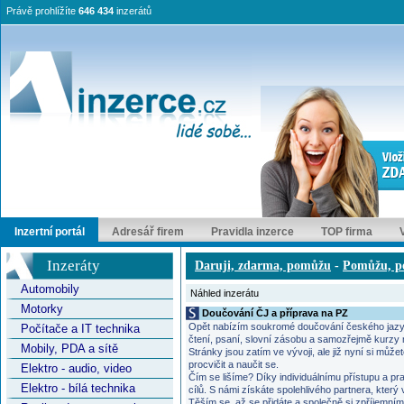
Právě prohlížíte
646 434
inzerátů
Inzertní portál
Adresář firem
Pravidla inzerce
TOP firma
Inzeráty
Daruji, zdarma, pomůžu
-
Pomůžu, p
Automobily
Náhled inzerátu
Motorky
Doučování ČJ a příprava na PZ
Opět nabízím soukromé doučování českého jazyka
Počítače a IT technika
čtení, psaní, slovní zásobu a samozřejmě kurzy 
Mobily, PDA a sítě
Stránky jsou zatím ve vývoji, ale již nyní si mů
procvičit a naučit se.
Elektro - audio, video
Čím se lišíme? Díky individuálnímu přístupu a
Elektro - bílá technika
cílů. S námi získáte spolehlivého partnera, kter
Těším se, až se přidáte a společně si zpříjemní