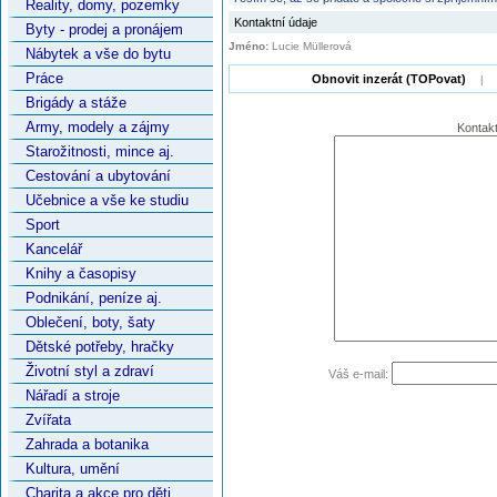
Reality, domy, pozemky
Kontaktní údaje
Byty - prodej a pronájem
Jméno:
Lucie Müllerová
Nábytek a vše do bytu
Práce
Obnovit inzerát (TOPovat)
|
Brigády a stáže
Army, modely a zájmy
Kontakt
Starožitnosti, mince aj.
Cestování a ubytování
Učebnice a vše ke studiu
Sport
Kancelář
Knihy a časopisy
Podnikání, peníze aj.
Oblečení, boty, šaty
Dětské potřeby, hračky
Životní styl a zdraví
Váš e-mail:
Nářadí a stroje
Zvířata
Zahrada a botanika
Kultura, umění
Charita a akce pro děti