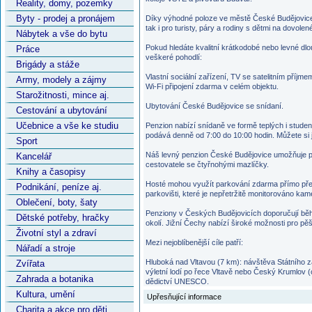
Reality, domy, pozemky
Byty - prodej a pronájem
Díky výhodné poloze ve městě České Budějovice 
tak i pro turisty, páry a rodiny s dětmi na dovole
Nábytek a vše do bytu
Pokud hledáte kvalitní krátkodobé nebo levné d
Práce
veškeré pohodlí:
Brigády a stáže
Vlastní sociální zařízení, TV se satelitním příjm
Army, modely a zájmy
Wi-Fi připojení zdarma v celém objektu.
Starožitnosti, mince aj.
Ubytování České Budějovice se snídaní.
Cestování a ubytování
Učebnice a vše ke studiu
Penzion nabízí snídaně ve formě teplých i stud
podává denně od 7:00 do 10:00 hodin. Můžete si ji
Sport
Náš levný penzion České Budějovice umožňuje po
Kancelář
cestovatele se čtyřnohými mazlíčky.
Knihy a časopisy
Hosté mohou využít parkování zdarma přímo př
Podnikání, peníze aj.
parkovišti, které je nepřetržitě monitorováno 
Oblečení, boty, šaty
Penziony v Českých Budějovicích doporučují běhe
Dětské potřeby, hračky
okolí. Jižní Čechy nabízí široké možnosti pro pěší 
Životní styl a zdraví
Mezi nejoblíbenější cíle patří:
Nářadí a stroje
Hluboká nad Vltavou (7 km): návštěva Státního
Zvířata
výletní lodí po řece Vltavě nebo Český Krumlov
Zahrada a botanika
dědictví UNESCO.
Kultura, umění
Upřesňující informace
Charita a akce pro děti