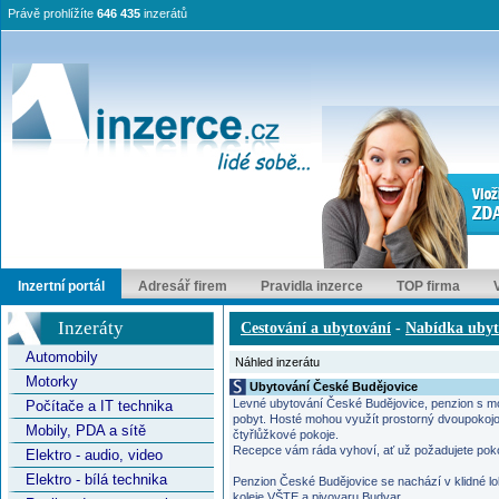
Právě prohlížíte
646 435
inzerátů
Inzertní portál
Adresář firem
Pravidla inzerce
TOP firma
Inzeráty
Cestování a ubytování
-
Nabídka ubyt
Automobily
Náhled inzerátu
Motorky
Ubytování České Budějovice
Levné ubytování České Budějovice, penzion s mo
Počítače a IT technika
pobyt. Hosté mohou využít prostorný dvoupokojo
Mobily, PDA a sítě
čtyřlůžkové pokoje.
Recepce vám ráda vyhoví, ať už požadujete poko
Elektro - audio, video
Elektro - bílá technika
Penzion České Budějovice se nachází v klidné lo
koleje VŠTE a pivovaru Budvar.