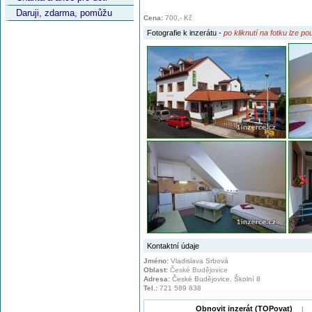
Daruji, zdarma, pomůžu
Cena:
700,- Kč
Fotografie k
inzerátu
-
po kliknutí na fotku lze p
Kontaktní údaje
Jméno:
Vladislava Srbová
Oblast:
České Budějovice
Adresa:
České Budějovice, Školní 8
Tel.:
721 589 838
Obnovit inzerát (TOPovat)
|