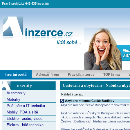
Právě prohlížíte
646 435
inzerátů
Inzertní portál
Adresář firem
Pravidla inzerce
TOP firma
Inzeráty
Cestování a ubytování
-
Nabídka ubyt
Automobily
Náhled inzerátu
Motorky
Azyl pro milence České Budějov
Azyl pro milence České Budějovice ? diskrétní mís
Počítače a IT technika
Mobily, PDA a sítě
Azyl pro milence v Českých Budějovicích se nach
nikdo z vašich známých. Nabízíme diskrétní mile
Elektro - audio, video
Českých Budějovicích hledají nerušené soukromí
Elektro - bílá technika
Milenecký azyl České Budějovice dbá na perfektn