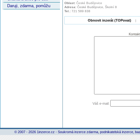
Oblast:
České Budějovice
Daruji, zdarma, pomůžu
Adresa:
České Budějovice, Školní 8
Tel.:
721 589 838
Obnovit inzerát (TOPovat)
|
Kontakt
Váš e-mail:
© 2007 - 2026 1inzerce.cz - Soukromá inzerce zdarma, podnikatelská inzerce, baz