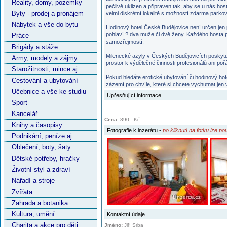
Reality, domy, pozemky
pečlivě uklizen a připraven tak, aby se u nás ho
Byty - prodej a pronájem
velmi diskrétní lokalitě s možností zdarma parkov
Nábytek a vše do bytu
Hodinový hotel České Budějovice není určen jen p
pohlaví ? dva muže či dvě ženy. Každého hosta p
Práce
samozřejmostí.
Brigády a stáže
Milenecké azyly v Českých Budějovicích poskytuj
Army, modely a zájmy
prostor k výdělečné činnosti profesionálů ani po
Starožitnosti, mince aj.
Pokud hledáte erotické ubytování či hodinový hot
Cestování a ubytování
zázemí pro chvíle, které si chcete vychutnat jen 
Učebnice a vše ke studiu
Upřesňující informace
Sport
Kancelář
Cena:
890,- Kč
Knihy a časopisy
Fotografie k
inzerátu
-
po kliknutí na fotku lze p
Podnikání, peníze aj.
Oblečení, boty, šaty
Dětské potřeby, hračky
Životní styl a zdraví
Nářadí a stroje
Zvířata
Zahrada a botanika
Kultura, umění
Kontaktní údaje
Charita a akce pro děti
Jméno:
Jiří Srba