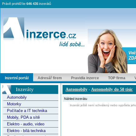
Právě prohlížíte
646 435
inzerátů
Inzertní portál
Adresář firem
Pravidla inzerce
TOP firma
Inzeráty
Automobily
-
Automobily do 50 tisíc
Automobily
Náhled inzerátu
Motorky
Inzerát ještě není schválený nebo vypršela jeho
Počítače a IT technika
Mobily, PDA a sítě
Elektro - audio, video
Elektro - bílá technika