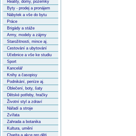
Reality, domy, pozemky
Byty - prodej a pronájem
Nábytek a vše do bytu
Práce
Brigády a stáže
Army, modely a zájmy
Starožitnosti, mince aj.
Cestování a ubytování
Učebnice a vše ke studiu
Sport
Kancelář
Knihy a časopisy
Podnikání, peníze aj.
Oblečení, boty, šaty
Dětské potřeby, hračky
Životní styl a zdraví
Nářadí a stroje
Zvířata
Zahrada a botanika
Kultura, umění
Charita a akce pro děti