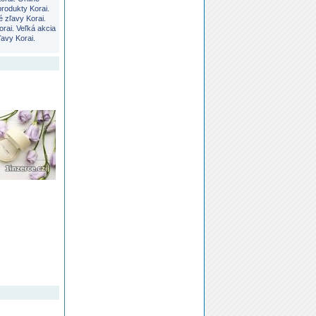
produkty Korai.
é zľavy Korai.
orai. Veľká akcia
ľavy Korai.