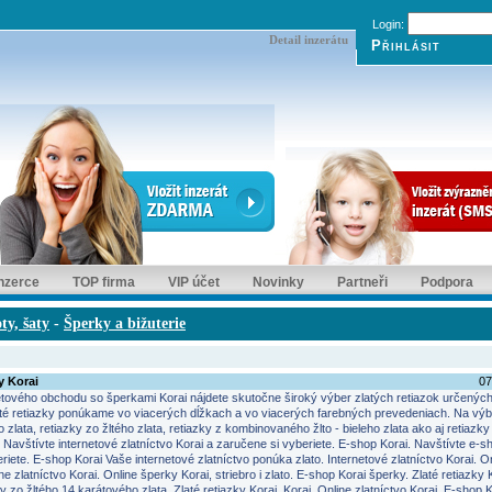
Login:
Detail inzerátu
inzerce
TOP firma
VIP účet
Novinky
Partneři
Podpora
ty, šaty
-
Šperky a bižuterie
y Korai
07
etového obchodu so šperkami Korai nájdete skutočne široký výber zlatých retiazok určenýc
laté retiazky ponúkame vo viacerých dĺžkach a vo viacerých farebných prevedeniach. Na výb
o zlata, retiazky zo žltého zlata, retiazky z kombinovaného žlto - bieleho zlata ako aj retiazky 
 Navštívte internetové zlatníctvo Korai a zaručene si vyberiete. E-shop Korai. Navštívte e-s
riete. E-shop Korai Vaše internetové zlatníctvo ponúka zlato. Internetové zlatníctvo Korai. O
ine zlatníctvo Korai. Online šperky Korai, striebro i zlato. E-shop Korai šperky. Zlaté retiazky 
y zo žltého 14 karátového zlata. Zlaté retiazky Korai. Korai. Online zlatníctvo Korai. E-shop K