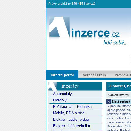
Právě prohlížíte
646 435
inzerátů
Inzertní portál
Adresář firem
Pravidla 
Inzeráty
Oblečení, bo
Automobily
Náhled inzerátu
Motorky
Zlaté retiazk
V ponuke intern
Počítače a IT technika
aj pre pánov. Z
Mobily, PDA a sítě
retiazky z bieleh
červeného zlata.
Elektro - audio, video
zaručene si vybe
Elektro - bílá technika
Korai, zlato. Onl
retiazky. Retiazk