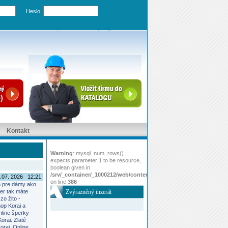
Heslo:
Zapomenuté heslo
|
Registrovat účet
Kontakt
Warning
: mysql_num_rows()
expects parameter 1 to be resource,
boolean given in
/srv/_container/_1000212/web/content/www/index.php
.07. 2026 12:21
on line
386
h pre dámy ako
er tak máte
Zvýrazněný inzerát
zo žlto -
hop Korai a
nline šperky
Korai. Zlaté
orai. Online