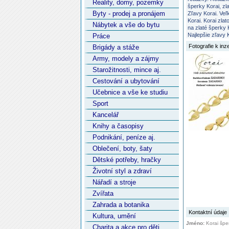
Reality, domy, pozemky
šperky Korai, zl
Byty - prodej a pronájem
Zľavy Korai. Veľ
Korai. Korai zla
Nábytek a vše do bytu
na zlaté šperky 
Najlepšie zľavy 
Práce
Fotografie k
inz
Brigády a stáže
Army, modely a zájmy
Starožitnosti, mince aj.
Cestování a ubytování
Učebnice a vše ke studiu
Sport
Kancelář
Knihy a časopisy
Podnikání, peníze aj.
Oblečení, boty, šaty
Dětské potřeby, hračky
Životní styl a zdraví
Nářadí a stroje
Zvířata
Zahrada a botanika
Kontaktní údaje
Kultura, umění
Jméno:
Korai špe
Charita a akce pro děti