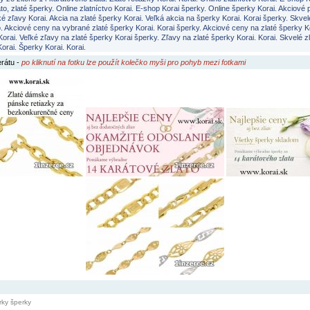
ato, zlaté šperky. Online zlatníctvo Korai. E-shop Korai šperky. Online šperky Korai. Akciové 
ké zľavy Korai. Akcia na zlaté šperky Korai. Veľká akcia na šperky Korai. Korai šperky. Skvel
to. Akciové ceny na vybrané zlaté šperky Korai. Korai šperky. Akciové ceny na zlaté šperky K
Korai. Veľké zľavy na zlaté šperky Korai šperky. Zľavy na zlaté šperky Korai. Korai. Skvelé z
Korai. Šperky Korai. Korai.
erátu
-
po kliknutí na fotku lze použít kolečko myši pro pohyb mezi fotkami
rky šperky