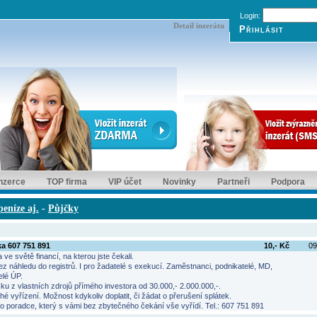
Login:
Detail inzerátu
inzerce
TOP firma
VIP účet
Novinky
Partneři
Podpora
eníze aj.
-
Půjčky
a 607 751 891
10,- Kč
09
ve světě financí, na kterou jste čekali.
z náhledu do registrů. I pro žadatelé s exekucí. Zaměstnanci, podnikatelé, MD,
elé ÚP.
u z vlastních zdrojů přímého investora od 30.000,- 2.000.000,-.
é vyřízení. Možnost kdykoliv doplatit, či žádat o přerušení splátek.
o poradce, který s vámi bez zbytečného čekání vše vyřídí. Tel.: 607 751 891