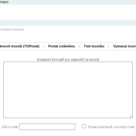
ormace
Investor Investor
bnovit inzerát (TOPovat)
Poslat známému
Tisk inzerátu
Vymazat inzer
|
|
|
Kontaktní formulář pro odpověď na
inzerát
Váš e-mail:
Poslat současně i na můj e-mail