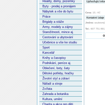
Reality, domy, pozemky
Upřesňující inf
Byty - prodej a pronájem
Nábytek a vše do bytu
Cena:
10,- Kč
Práce
Kontaktní údaje
Brigády a stáže
Jméno:
soukromý 
Army, modely a zájmy
Tel.:
607 751 891
Starožitnosti, mince aj.
O
Cestování a ubytování
Učebnice a vše ke studiu
Sport
Kancelář
Knihy a časopisy
Podnikání, peníze aj.
Oblečení, boty, šaty
Dětské potřeby, hračky
Životní styl a zdraví
Nářadí a stroje
Zvířata
Zahrada a botanika
Kultura, umění
Charita a akce pro děti