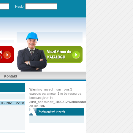
Heslo:
Zapomenuté heslo
|
Registrovat účet
Kontakt
Warning
: mysql_num_rows()
expects parameter 1 to be resource,
boolean given in
/srv/_container/_1000212/web/content/www/index.php
.06. 2026 22:38
on line
386
Zvýrazněný inzerát