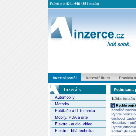
Právě prohlížíte
646 435
inzerátů
Inzertní portál
Adresář firem
Pravidla 
Inzeráty
Podnikání, p
Automobily
Náhled inzerátu
Motorky
Rychlá půjčk
Konečně novinka 
Počítače a IT technika
Rychlé peníze be
Mobily, PDA a sítě
důchodci i žadat
Nebankovní půjčk
Elektro - audio, video
Rychlé jednoduch
Elektro - bílá technika
Kontaktujte svéh