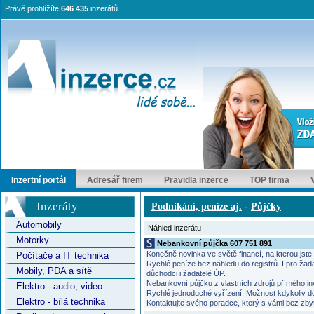
Právě prohlížíte
646 435
inzerátů
Inzertní portál
Adresář firem
Pravidla inzerce
TOP firma
Inzeráty
Podnikání, peníze aj.
-
Půjčky
Automobily
Náhled inzerátu
Motorky
Nebankovní půjčka 607 751 891
Konečně novinka ve světě financí, na kterou jste 
Počítače a IT technika
Rychlé peníze bez náhledu do registrů. I pro žad
Mobily, PDA a sítě
důchodci i žadatelé ÚP.
Nebankovní půjčku z vlastních zdrojů přímého inv
Elektro - audio, video
Rychlé jednoduché vyřízení. Možnost kdykoliv dopl
Elektro - bílá technika
Kontaktujte svého poradce, který s vámi bez zby