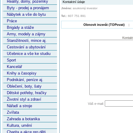
Reality, domy, pozemky
Kontaktní údaje
Byty - prodej a pronájem
Jméno:
soukromý investor
Nábytek a vše do bytu
Tel.:
607 751 891
Práce
Obnovit inzerát (TOPovat)
|
Brigády a stáže
Army, modely a zájmy
Kontakt
Starožitnosti, mince aj.
Cestování a ubytování
Učebnice a vše ke studiu
Sport
Kancelář
Knihy a časopisy
Podnikání, peníze aj.
Oblečení, boty, šaty
Dětské potřeby, hračky
Životní styl a zdraví
Váš e-mail:
Nářadí a stroje
Zvířata
Zahrada a botanika
Kultura, umění
Charita a akce pro děti