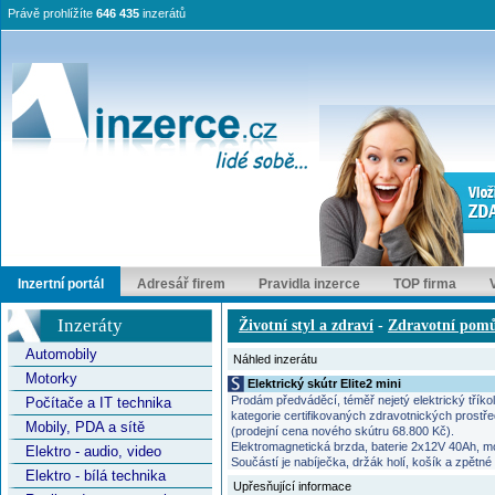
Právě prohlížíte
646 435
inzerátů
Inzertní portál
Adresář firem
Pravidla inzerce
TOP firma
Inzeráty
Životní styl a zdraví
-
Zdravotní pom
Automobily
Náhled inzerátu
Motorky
Elektrický skútr Elite2 mini
Prodám předváděcí, téměř nejetý elektrický třík
Počítače a IT technika
kategorie certifikovaných zdravotnických prostř
Mobily, PDA a sítě
(prodejní cena nového skútru 68.800 Kč).
Elektromagnetická brzda, baterie 2x12V 40Ah, mo
Elektro - audio, video
Součástí je nabíječka, držák holí, košík a zpětn
Elektro - bílá technika
Upřesňující informace