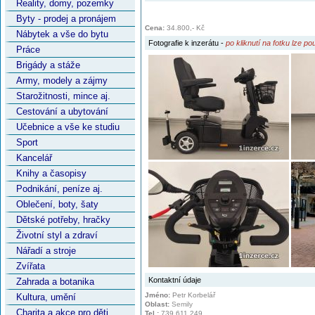
Reality, domy, pozemky
Byty - prodej a pronájem
Cena:
34.800,- Kč
Nábytek a vše do bytu
Fotografie k
inzerátu
-
po kliknutí na fotku lze p
Práce
Brigády a stáže
Army, modely a zájmy
Starožitnosti, mince aj.
Cestování a ubytování
Učebnice a vše ke studiu
Sport
Kancelář
Knihy a časopisy
Podnikání, peníze aj.
Oblečení, boty, šaty
Dětské potřeby, hračky
Životní styl a zdraví
Nářadí a stroje
Zvířata
Kontaktní údaje
Zahrada a botanika
Jméno:
Petr Korbelář
Kultura, umění
Oblast:
Semily
Charita a akce pro děti
Tel.:
739 611 249