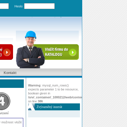
Heslo:
Zapomenuté heslo
|
Registrovat účet
Kontakt
Warning
: mysql_num_rows()
expects parameter 1 to be resource,
boolean given in
/srv/_container/_1000212/web/content/www/index.php
on line
386
Zvýrazněný inzerát
vrzení
 možnost vložit