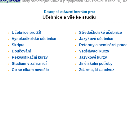
něný inzerát
, který samozřejmě viniká a je zpoplatněn SMS zprávou v ceně 20,- Kč.
Dostupné zařazení inzerátu pro:
Učebnice a vše ke studiu
Učebnice pro ZŠ
Středoškolské učebnice
Vysokoškolské učebnice
Jazykové učebnice
Skripta
Referáty a seminární práce
Doučování
Vzdělávací kurzy
Rekvalifikační kurzy
Jazykové kurzy
Studium v zahraničí
Jiné školní potřeby
Co se nikam nevešlo
Zdarma, či za odvoz