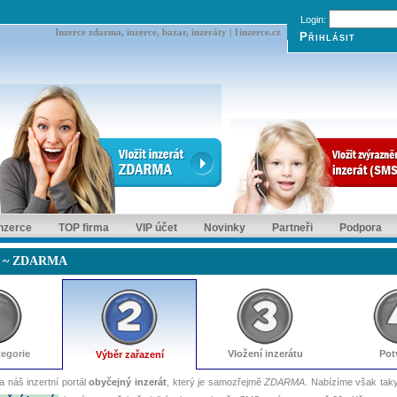
Login:
Inzerce zdarma, inzerce, bazar, inzeráty | 1inzerce.cz
inzerce
TOP firma
VIP účet
Novinky
Partneři
Podpora
át ~ ZDARMA
tegorie
Vložení inzerátu
Pot
Výběr zařazení
a náš inzertní portál
obyčejný inzerát
, který je samozřejmě
ZDARMA
. Nabízíme však taky