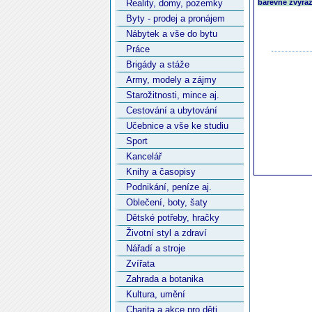
Reality, domy, pozemky
barevně zvýraz
Byty - prodej a pronájem
Nábytek a vše do bytu
Práce
Brigády a stáže
Army, modely a zájmy
Starožitnosti, mince aj.
Cestování a ubytování
Učebnice a vše ke studiu
Sport
Kancelář
Knihy a časopisy
Podnikání, peníze aj.
Oblečení, boty, šaty
Dětské potřeby, hračky
Životní styl a zdraví
Nářadí a stroje
Zvířata
Zahrada a botanika
Kultura, umění
Charita a akce pro děti