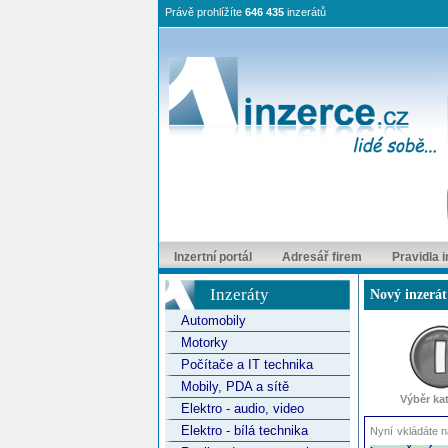
Právě prohlížíte
646 435
inzerátů
Inzertní portál
Adresář firem
Pravidla 
Inzeráty
Nový inzer
Automobily
Motorky
Počítače a IT technika
Mobily, PDA a sítě
Výběr ka
Elektro - audio, video
Elektro - bílá technika
Nyní vkládáte n